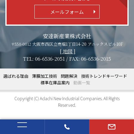
メールフォーム
安達新産業株式会社
大阪市西区立売堀1丁目14-20 アニックスビル10F
550-0012
06-6536-2051
06-6536-2015
選ばれる理由
薄膜加工技術
問題解決
技術トレンドキーワード
標準在庫品案内
動画一覧
Copyright (C)
Adachi New Industrial Companies.
All Rights
Reserved.