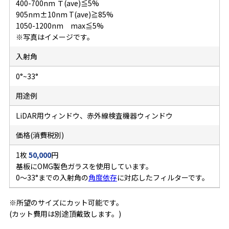
400-700nm Ｔ(ave)≦5%
905nm±10nm T(ave)≧85%
1050-1200nm max≦5%
※写真はイメージです。
入射角
0°~33°
用途例
LiDAR用ウィンドウ、赤外線検査機器ウィンドウ
価格(消費税別)
1枚
50,000
円
基板にOMG製色ガラスを使用しています。
0～33°までの入射角の
角度依存
に対応したフィルターです。
※所望のサイズにカット可能です。
(カット費用は別途頂戴致します。)