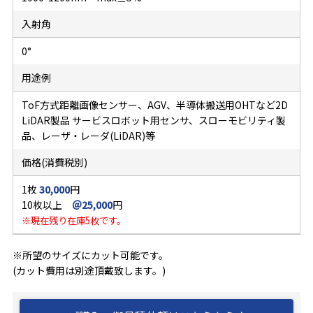
入射角
0°
用途例
ToF方式距離画像センサー、AGV、半導体搬送用OHTなど2D
LiDAR製品 サービスロボット用センサ、スローモビリティ製
品、レーザ・レーダ(LiDAR)等
価格(消費税別)
1枚
30,000
円
10枚以上
＠25,000
円
※現在残り在庫5枚です。
※所望のサイズにカット可能です。
(カット費用は別途頂戴致します。)