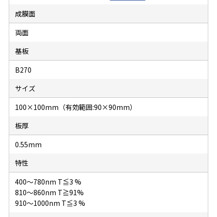
成膜面
両面
基板
B270
サイズ
100×100mm（有効範囲:90×90mm）
板厚
0.55mm
特性
400～780nm T≦3 %
810～860nm T≧91%
910～1000nm T≦3 %