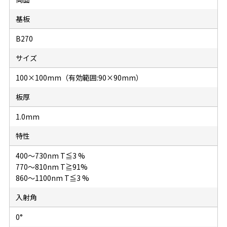
基板
B270
サイズ
100×100mm（有効範囲:90×90mm）
板厚
1.0mm
特性
400～730nm T≦3 %
770～810nm T≧91%
860～1100nm T≦3 %
入射角
0°