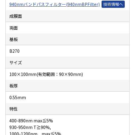
940nmバンドパスフィルター(940nmBPFilter)
成膜面
両面
基板
B270
サイズ
100×100mm(有効範囲：90×90mm)
板厚
0.55mm
特性
400-890nm max≦5%
930-950nm T≧90%,
1000-1200nm max≦5%