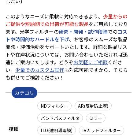
したい」
このようなニーズに柔軟に対応できるよう、
少量からの
ご提供や短納期での出荷が可能な製品
をご用意しており
ます。光学フィルターの
研究・開発・試作段階
での
コス
トや時間的なハードルを下げ
、お客様のスムーズな製品
開発・評価活動をサポートいたします。詳細な製品リス
トや在庫状況については、お問い合わせいただければ迅
速にご案内いたします。どうぞ
お気軽にご相談
くださ
い。
少量でのカスタム試作
も対応可能ですから、そちら
も併せてご検討ください！
NDフィルター
AR(反射防止膜)
バンドパスフィルタ
ミラー
膜種
ITO(透明導電膜)
IRカットフィルター