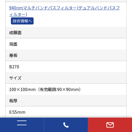
940nmマルチバンドパスフィルター(デュアルバンドパスフ
ィルター)
成膜面
両面
基板
B270
サイズ
100×100mm（有効範囲:90×90mm）
板厚
0.55mm
特性