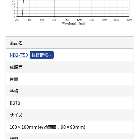
製品名
ND2-T50
成膜面
片面
基板
B270
サイズ
100×100mm(有効範囲：90×90mm)
板厚