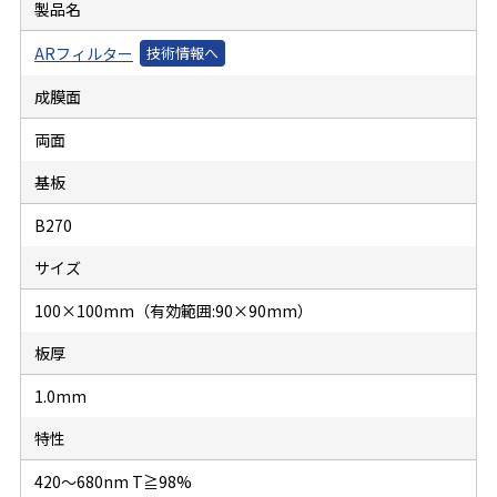
製品名
ARフィルター
成膜面
両面
基板
B270
サイズ
100×100mm（有効範囲:90×90mm）
板厚
1.0mm
特性
420～680nm T≧98%