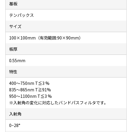
基板
テンパックス
サイズ
100×100mm（有効範囲:90×90mm）
板厚
0.55mm
特性
400～750nm T≦3 %
835～865nm T≧91%
950～1100nm T≦3 %
※入射角の変化に対応したバンドパスフィルタです。
入射角
0~28°