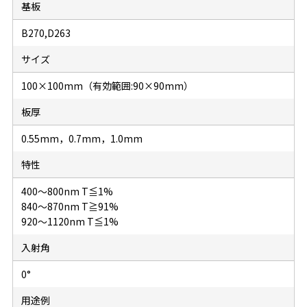
基板
B270,D263
サイズ
100×100mm（有効範囲:90×90mm）
板厚
0.55mm，0.7mm，1.0mm
特性
400～800nm T≦1%
840～870nm T≧91%
920～1120nm T≦1%
入射角
0°
用途例