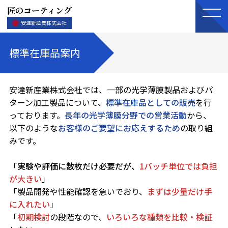
匠のコーティング
安達新産業株式会社
標準在庫品案内
安達新産業株式会社では、一部の光学薄膜製品およびパ
ターン加工製品について、
標準在庫品としての販売
を行
っております。
長年の光学薄膜分野での営業活動
から、
以下のような
お客様のご要望にお応えするため
の取り組
みです。
「
実験や評価に数枚だけ必要だが、
1バッチ単位では負担
が大きい
」
「製品開発や性能確認を急いでおり、
まずは少量だけ手
に入れたい
」
「
初期検討
の段階なので、
いろいろな種類を比較・検証