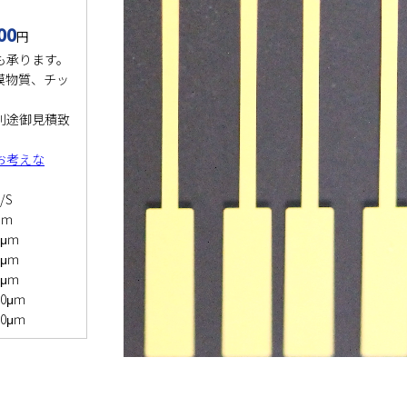
00
円
も承ります。
膜物質、チッ
別途御見積致
お考えな
L/S
5μｍ
0μｍ
0μｍ
0μｍ
0μｍ
0μｍ