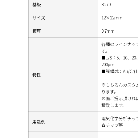
基板
B270
サイズ
12×22mm
板厚
0.7mm
各種のラインナッ
す。
■L/S：5、10、20
200μｍ
■膜構成：Au/Cr(10
特性
※もちろんカスタ
ります。
図面ご提示頂けれ
積致します。
電気化学分析チッ
用途例
査チップ等