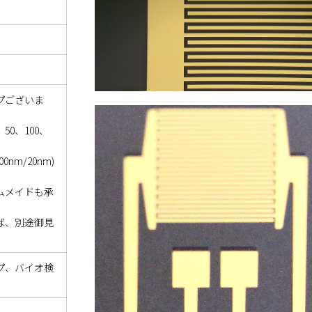
プございま
、50、100、
0nm/20nm)
ムメイドも承
ば、別途御見
プ、バイオ検