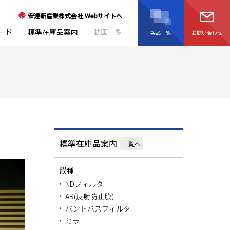
安達新産業株式会社 Webサイトへ
ード
標準在庫品案内
動画一覧
製品一覧
お問い合わせ
標準在庫品案内
膜種
NDフィルター
AR(反射防止膜)
バンドパスフィルタ
ミラー